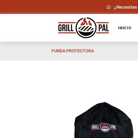
Ir
¿Necesitas 
directamente
al
contenido
INICIO
FUNDA PROTECTORA