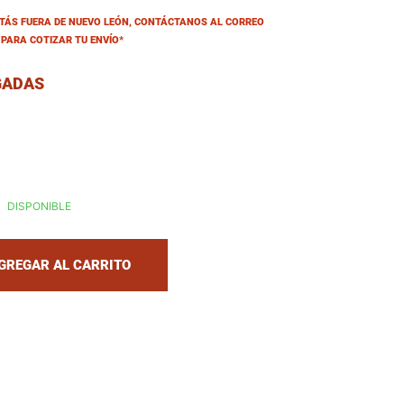
ESTÁS FUERA DE NUEVO LEÓN, CONTÁCTANOS AL CORREO
PARA COTIZAR TU ENVÍO*
GADAS
DISPONIBLE
GREGAR AL CARRITO
al.increase_quantity
al.reduce_quantity