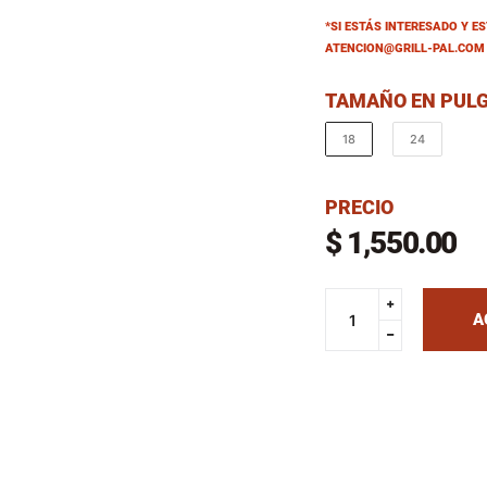
*SI ESTÁS INTERESADO Y 
ATENCION@GRILL-PAL.COM 
TAMAÑO EN PUL
18
24
PRECIO
$ 1,550.00
Precio
habitual
Translation
A
missing:
Translation
es.cart.gener
missing:
es.cart.gener